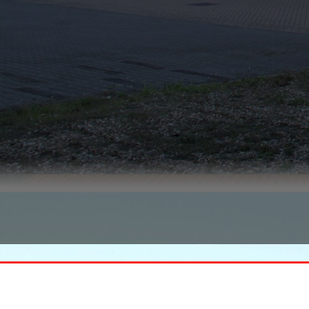
Smeets Handelsonderneming
KVK 13012666
BTW NL803712777 B01
Heldenseweg 23