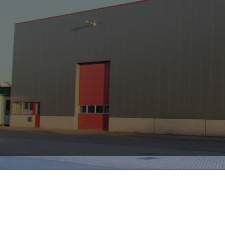
Smeets Handelsonderneming
KVK 13012666
BTW NL803712777 B01
Heldenseweg 23
6086PD, Neer